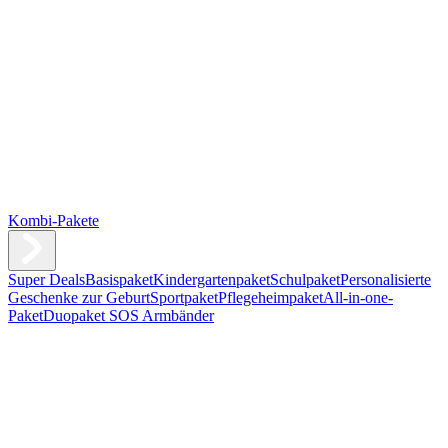
Kombi-Pakete
Super Deals
Basispaket
Kindergartenpaket
Schulpaket
Personalisierte
Geschenke zur Geburt
Sportpaket
Pflegeheimpaket
All-in-one-
Paket
Duopaket SOS Armbänder