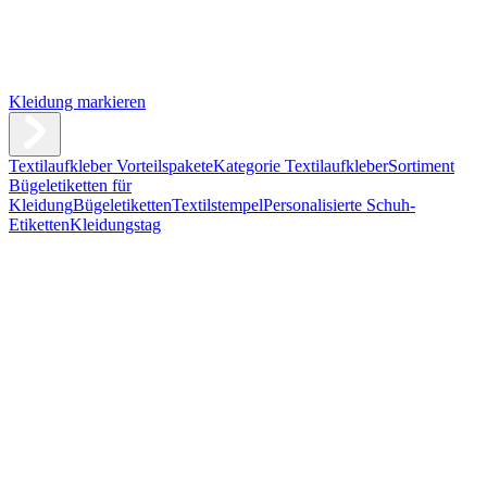
Kleidung markieren
Textilaufkleber Vorteilspakete
Kategorie Textilaufkleber
Sortiment
Bügeletiketten für
Kleidung
Bügeletiketten
Textilstempel
Personalisierte Schuh-
Etiketten
Kleidungstag