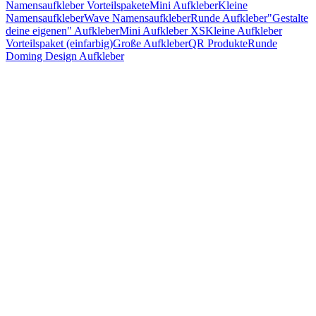
Namensaufkleber Vorteilspakete
Mini Aufkleber
Kleine
Namensaufkleber
Wave Namensaufkleber
Runde Aufkleber
"Gestalte
deine eigenen" Aufkleber
Mini Aufkleber XS
Kleine Aufkleber
Vorteilspaket (einfarbig)
Große Aufkleber
QR Produkte
Runde
Doming Design Aufkleber