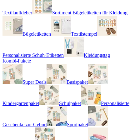
Textilaufkleber
Sortiment Bügeletiketten für Kleidung
Bügeletiketten
Textilstempel
Personalisierte Schuh-Etiketten
Kleidungstag
Kombi-Pakete
Super Deals
Basispaket
Kindergartenpaket
Schulpaket
Personalisierte
Geschenke zur Geburt
Sportpaket