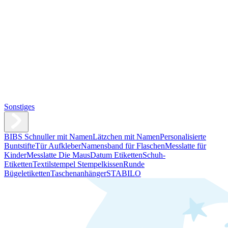
Sonstiges
BIBS Schnuller mit Namen
Lätzchen mit Namen
Personalisierte
Buntstifte
Tür Aufkleber
Namensband für Flaschen
Messlatte für
Kinder
Messlatte Die Maus
Datum Etiketten
Schuh-
Etiketten
Textilstempel Stempelkissen
Runde
Bügeletiketten
Taschenanhänger
STABILO