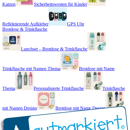
Katzen
Sicherheitswesten für Kinder
Reflektierende Aufkleber
GPS Uhr
Brotdose & Trinkflasche
Lunchset – Brotdose & Trinkflasche
Trinkflasche mit Namen Thema
Brotdose mit Name
Thema
Personalisierte Trinkflasche
Trinkflasche
mit Namen Design
Brotdose mit Name Design
Trinkflasche mit Name - Real World
Brotdose mit Namen