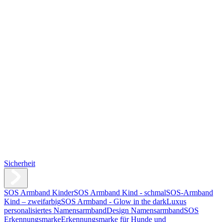
Sicherheit
SOS Armband Kinder
SOS Armband Kind - schmal
SOS-Armband
Kind – zweifarbig
SOS Armband - Glow in the dark
Luxus
personalisiertes Namensarmband
Design Namensarmband
SOS
Erkennungsmarke
Erkennungsmarke für Hunde und