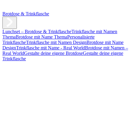
Brotdose & Trinkflasche
Lunchset – Brotdose & Trinkflasche
Trinkflasche mit Namen
Thema
Brotdose mit Name Thema
Personalisierte
Trinkflasche
Trinkflasche mit Namen Design
Brotdose mit Name
Design
Trinkflasche mit Name - Real World
Brotdose mit Namen –
Real World
Gestalte deine eigene Brotdose
Gestalte deine eigene
Trinkflasche