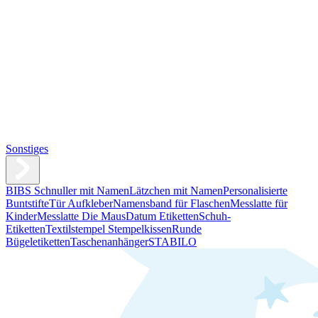
Sonstiges
BIBS Schnuller mit Namen
Lätzchen mit Namen
Personalisierte
Buntstifte
Tür Aufkleber
Namensband für Flaschen
Messlatte für
Kinder
Messlatte Die Maus
Datum Etiketten
Schuh-
Etiketten
Textilstempel Stempelkissen
Runde
Bügeletiketten
Taschenanhänger
STABILO