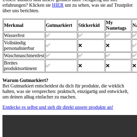
erfahrungen? Klicken sie
HIER
um zu sehen, was sie auf Trustpilot
über uns berichten.
My
Merkmal
Gutmarkiert
Stickerkid
N
Nametags
Wasserfest
✅
✅
✅
✅
Vollständig
✅
❌
❌
✅
personalisierbar
Waschmaschinenfest
✅
✅
✅
✅
Breites
✅
❌
❌
❌
produktsortiment
Warum Gutmarkiert?
Bei Gutmarkiert entscheidest du dich für produkte, die wirklich
halten, was sie versprechen: praktisch, einzigartig und entwickelt,
um deinen alltag einfacher zu machen.
Entdecke es selbst und sieh dir direkt unsere produkte an!