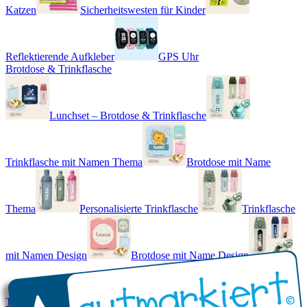
Katzen
Sicherheitswesten für Kinder
Reflektierende Aufkleber
GPS Uhr
Brotdose & Trinkflasche
Lunchset – Brotdose & Trinkflasche
Trinkflasche mit Namen Thema
Brotdose mit Name
Thema
Personalisierte Trinkflasche
Trinkflasche
mit Namen Design
Brotdose mit Name Design
Trinkflasche mit Name - Real World
Brotdose mit Namen