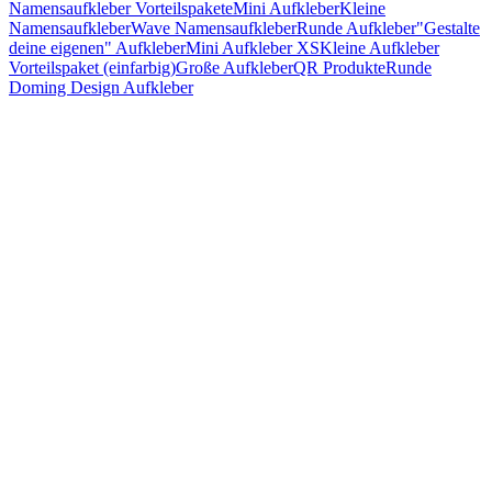
Namensaufkleber Vorteilspakete
Mini Aufkleber
Kleine
Namensaufkleber
Wave Namensaufkleber
Runde Aufkleber
"Gestalte
deine eigenen" Aufkleber
Mini Aufkleber XS
Kleine Aufkleber
Vorteilspaket (einfarbig)
Große Aufkleber
QR Produkte
Runde
Doming Design Aufkleber