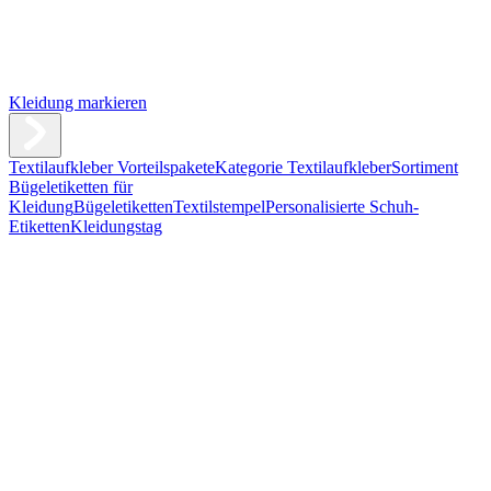
Kleidung markieren
Textilaufkleber Vorteilspakete
Kategorie Textilaufkleber
Sortiment
Bügeletiketten für
Kleidung
Bügeletiketten
Textilstempel
Personalisierte Schuh-
Etiketten
Kleidungstag