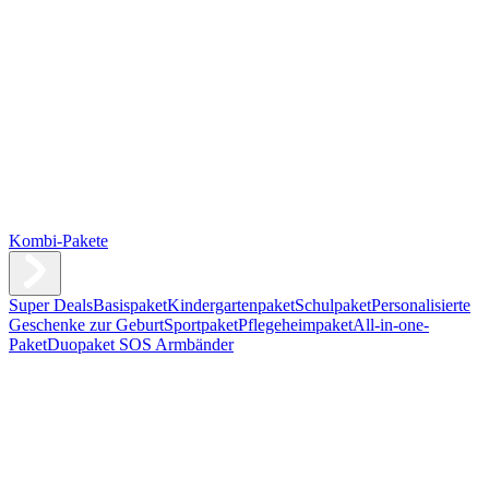
Kombi-Pakete
Super Deals
Basispaket
Kindergartenpaket
Schulpaket
Personalisierte
Geschenke zur Geburt
Sportpaket
Pflegeheimpaket
All-in-one-
Paket
Duopaket SOS Armbänder