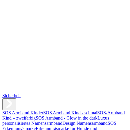
Sicherheit
SOS Armband Kinder
SOS Armband Kind - schmal
SOS-Armband
Kind – zweifarbig
SOS Armband - Glow in the dark
Luxus
personalisiertes Namensarmband
Design Namensarmband
SOS
Erkennungsmarke
Erkennungsmarke für Hunde und