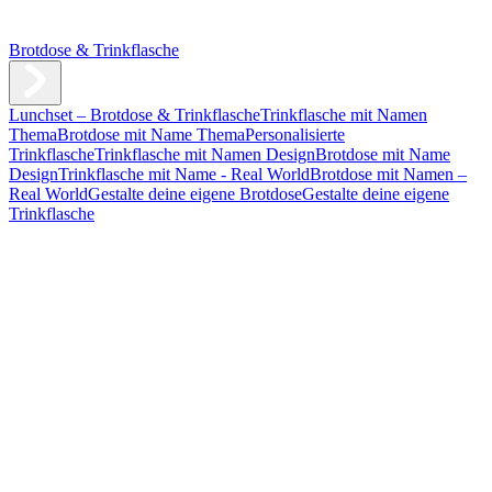
Brotdose & Trinkflasche
Lunchset – Brotdose & Trinkflasche
Trinkflasche mit Namen
Thema
Brotdose mit Name Thema
Personalisierte
Trinkflasche
Trinkflasche mit Namen Design
Brotdose mit Name
Design
Trinkflasche mit Name - Real World
Brotdose mit Namen –
Real World
Gestalte deine eigene Brotdose
Gestalte deine eigene
Trinkflasche