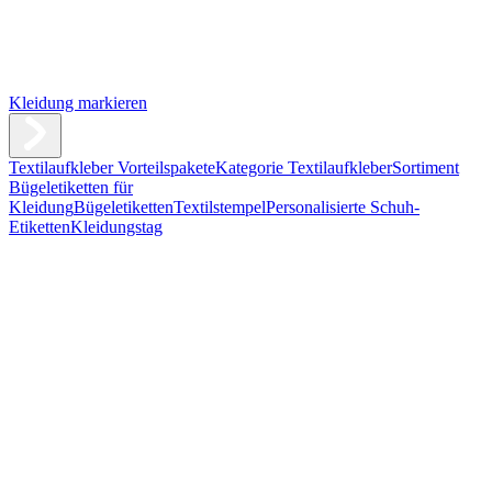
Kleidung markieren
Textilaufkleber Vorteilspakete
Kategorie Textilaufkleber
Sortiment
Bügeletiketten für
Kleidung
Bügeletiketten
Textilstempel
Personalisierte Schuh-
Etiketten
Kleidungstag