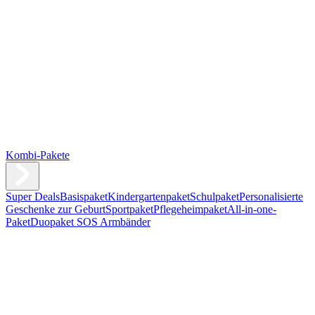
Kombi-Pakete
Super Deals
Basispaket
Kindergartenpaket
Schulpaket
Personalisierte
Geschenke zur Geburt
Sportpaket
Pflegeheimpaket
All-in-one-
Paket
Duopaket SOS Armbänder