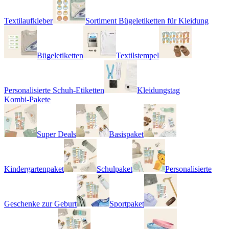
Textilaufkleber
Sortiment Bügeletiketten für Kleidung
Bügeletiketten
Textilstempel
Personalisierte Schuh-Etiketten
Kleidungstag
Kombi-Pakete
Super Deals
Basispaket
Kindergartenpaket
Schulpaket
Personalisierte
Geschenke zur Geburt
Sportpaket