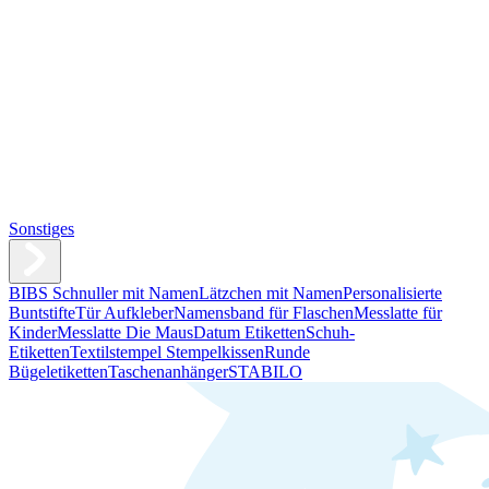
Sonstiges
BIBS Schnuller mit Namen
Lätzchen mit Namen
Personalisierte
Buntstifte
Tür Aufkleber
Namensband für Flaschen
Messlatte für
Kinder
Messlatte Die Maus
Datum Etiketten
Schuh-
Etiketten
Textilstempel Stempelkissen
Runde
Bügeletiketten
Taschenanhänger
STABILO