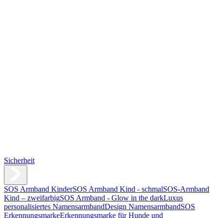
Sicherheit
SOS Armband Kinder
SOS Armband Kind - schmal
SOS-Armband
Kind – zweifarbig
SOS Armband - Glow in the dark
Luxus
personalisiertes Namensarmband
Design Namensarmband
SOS
Erkennungsmarke
Erkennungsmarke für Hunde und