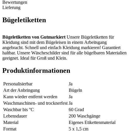
Bewertungen
Lieferung
Bügeletiketten
Bügeletiketten von Gutmarkiert
Unsere Bügeletiketten für
Kleidung sind mit dem Bügeleisen in einem Arbeitsgang
angebracht. Schnell und einfach Kleidung markieren! Garantiert
haltbar. Unsere Wäscheschilder sind für alle bügelbaren Materialien
geeignet. Ideal für Groß und Klein.
Bügeletiketten Kinder
Für Kinder im Vorschulalter, welche noch
Produktinformationen
nicht lesen können, kann das Bügeletikett neben dem Namen
wahlweise mit einem Symbol bedruckt werden. Eventuell können
Personalisierbar
Ja
Sie die Bügeletiketten Kleidung für Kinder auch wieder aus der
Kleidung entfernen. Dies gelingt am besten bei glattem
Art der Anbringung
Bügeln
Baumwollstoff. Es können jedoch Kleberückstände zurückbleiben.
Kann wieder entfernt werden
Ja
Waschmaschinen- und trocknerfest
Ja
Tipps zur Anwendung der Bügeletiketten:
Platzieren Sie das
Waschbar bis °C
60 Grad
Bügeletikett mit der bedruckten Seite nach oben. Legen Sie ein
Stück Backpapier oder ein Bügeltuch darüber. Erhitzen Sie das
Lebensdauer
200 Waschgänge
Bügeleisen auf mittlerer Hitze, verwenden Sie keinen Dampf!
Material
Eigenes Etikettenmaterial
Bügeln Sie das Etikett in 10-15 Sekunden in die Kleidung. Mit der
Format
5 x 1,5 cm
Spitze des Bügeleisens können Sie eventuell stärkeren Druck