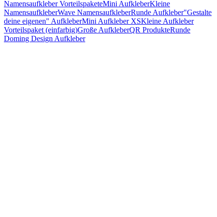
Namensaufkleber Vorteilspakete
Mini Aufkleber
Kleine
Namensaufkleber
Wave Namensaufkleber
Runde Aufkleber
"Gestalte
deine eigenen" Aufkleber
Mini Aufkleber XS
Kleine Aufkleber
Vorteilspaket (einfarbig)
Große Aufkleber
QR Produkte
Runde
Doming Design Aufkleber