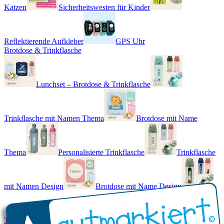
Katzen
Sicherheitswesten für Kinder
Reflektierende Aufkleber
GPS Uhr
Brotdose & Trinkflasche
Lunchset – Brotdose & Trinkflasche
Trinkflasche mit Namen Thema
Brotdose mit Name
Thema
Personalisierte Trinkflasche
Trinkflasche
mit Namen Design
Brotdose mit Name Design
Trinkflasche mit Name - Real World
Brotdose mit Namen