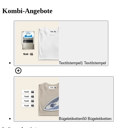
ausüben.
Kombi-Angebote
Seien Sie bitte vorsichtig mit synthetischem Material! Die
Bügeletiketten sind waschmaschinen- und trocknergeeignet bis 60
Grad.
Wäscheschilder anbringen
Für das beste Ergebnis ist es wichtig,
folgende Anleitung zu lesen, wie Sie unsere Bügeletiketten
Kleidung am besten anbringen.
Textilstempel
1 Textilstempel
Bügeletiketten
50 Bügeletiketten