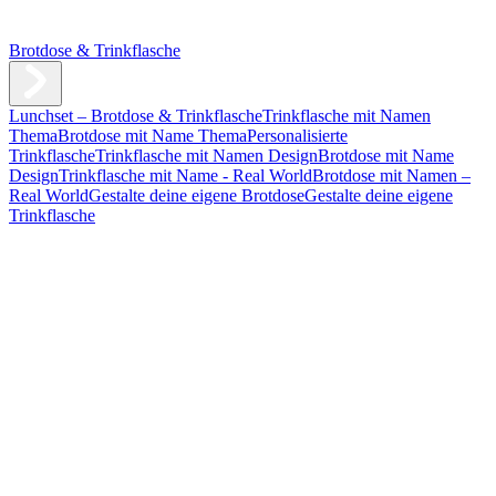
Brotdose & Trinkflasche
Lunchset – Brotdose & Trinkflasche
Trinkflasche mit Namen
Thema
Brotdose mit Name Thema
Personalisierte
Trinkflasche
Trinkflasche mit Namen Design
Brotdose mit Name
Design
Trinkflasche mit Name - Real World
Brotdose mit Namen –
Real World
Gestalte deine eigene Brotdose
Gestalte deine eigene
Trinkflasche