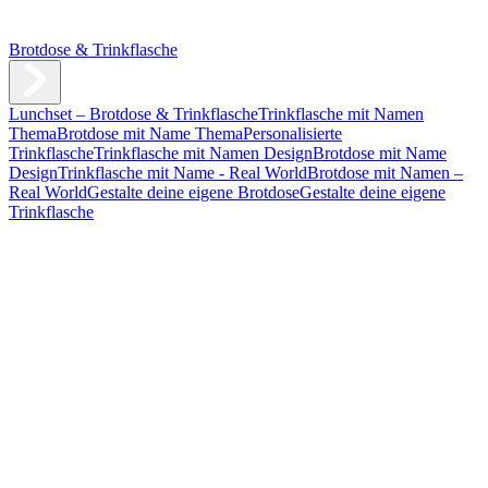
Brotdose & Trinkflasche
Lunchset – Brotdose & Trinkflasche
Trinkflasche mit Namen
Thema
Brotdose mit Name Thema
Personalisierte
Trinkflasche
Trinkflasche mit Namen Design
Brotdose mit Name
Design
Trinkflasche mit Name - Real World
Brotdose mit Namen –
Real World
Gestalte deine eigene Brotdose
Gestalte deine eigene
Trinkflasche