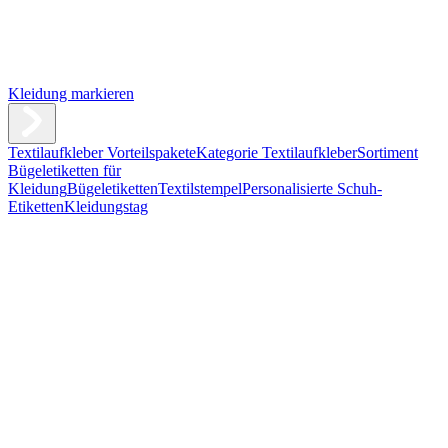
Kleidung markieren
Textilaufkleber Vorteilspakete
Kategorie Textilaufkleber
Sortiment
Bügeletiketten für
Kleidung
Bügeletiketten
Textilstempel
Personalisierte Schuh-
Etiketten
Kleidungstag