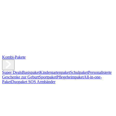
Kombi-Pakete
Super Deals
Basispaket
Kindergartenpaket
Schulpaket
Personalisierte
Geschenke zur Geburt
Sportpaket
Pflegeheimpaket
All-in-one-
Paket
Duopaket SOS Armbänder