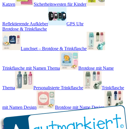
Katzen
Sicherheitswesten für Kinder
Reflektierende Aufkleber
GPS Uhr
Brotdose & Trinkflasche
Lunchset – Brotdose & Trinkflasche
Trinkflasche mit Namen Thema
Brotdose mit Name
Thema
Personalisierte Trinkflasche
Trinkflasche
mit Namen Design
Brotdose mit Name Design
Trinkflasche mit Name - Real World
Brotdose mit Namen