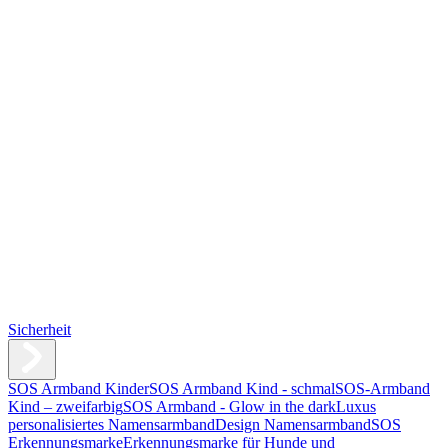
Sicherheit
SOS Armband Kinder
SOS Armband Kind - schmal
SOS-Armband
Kind – zweifarbig
SOS Armband - Glow in the dark
Luxus
personalisiertes Namensarmband
Design Namensarmband
SOS
Erkennungsmarke
Erkennungsmarke für Hunde und