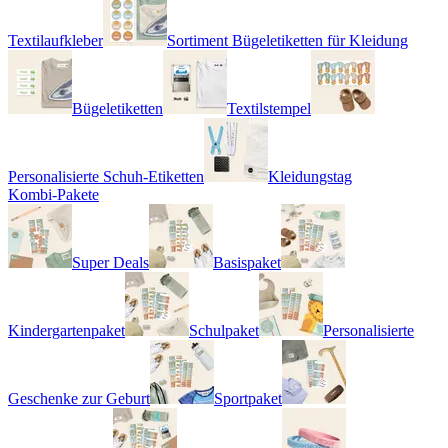
Textilaufkleber
Sortiment Bügeletiketten für Kleidung
Bügeletiketten
Textilstempel
Personalisierte Schuh-Etiketten
Kleidungstag
Kombi-Pakete
Super Deals
Basispaket
Kindergartenpaket
Schulpaket
Personalisierte
Geschenke zur Geburt
Sportpaket