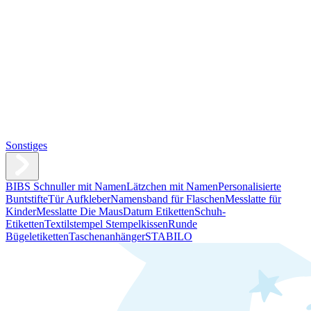
Sonstiges
BIBS Schnuller mit Namen
Lätzchen mit Namen
Personalisierte
Buntstifte
Tür Aufkleber
Namensband für Flaschen
Messlatte für
Kinder
Messlatte Die Maus
Datum Etiketten
Schuh-
Etiketten
Textilstempel Stempelkissen
Runde
Bügeletiketten
Taschenanhänger
STABILO