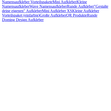
Namensaufkleber Vorteilspakete
Mini Aufkleber
Kleine
Namensaufkleber
Wave Namensaufkleber
Runde Aufkleber
"Gestalte
deine eigenen" Aufkleber
Mini Aufkleber XS
Kleine Aufkleber
Vorteilspaket (einfarbig)
Große Aufkleber
QR Produkte
Runde
Doming Design Aufkleber