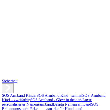
Sicherheit
SOS Armband Kinder
SOS Armband Kind - schmal
SOS-Armband
Kind – zweifarbig
SOS Armband - Glow in the dark
Luxus
personalisiertes Namensarmband
Design Namensarmband
SOS
Erkennungsmarke
Erkennungsmarke für Hunde und