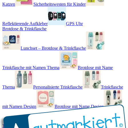
Katzen
Sicherheitswesten für Kinder
Reflektierende Aufkleber
GPS Uhr
Brotdose & Trinkflasche
Lunchset – Brotdose & Trinkflasche
Trinkflasche mit Namen Thema
Brotdose mit Name
Thema
Personalisierte Trinkflasche
Trinkflasche
mit Namen Design
Brotdose mit Name Design
Trinkflasche mit Name - Real World
Brotdose mit Namen