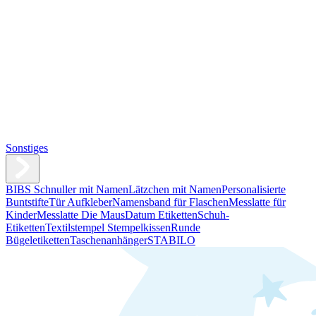
Sonstiges
BIBS Schnuller mit Namen
Lätzchen mit Namen
Personalisierte
Buntstifte
Tür Aufkleber
Namensband für Flaschen
Messlatte für
Kinder
Messlatte Die Maus
Datum Etiketten
Schuh-
Etiketten
Textilstempel Stempelkissen
Runde
Bügeletiketten
Taschenanhänger
STABILO