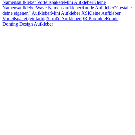
Namensaufkleber Vorteilspakete
Mini Aufkleber
Kleine
Namensaufkleber
Wave Namensaufkleber
Runde Aufkleber
"Gestalte
deine eigenen" Aufkleber
Mini Aufkleber XS
Kleine Aufkleber
Vorteilspaket (einfarbig)
Große Aufkleber
QR Produkte
Runde
Doming Design Aufkleber