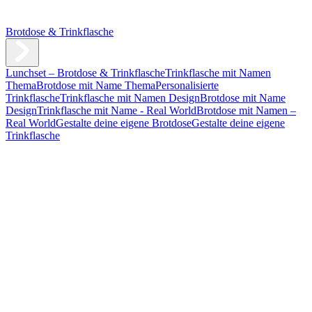
Brotdose & Trinkflasche
Lunchset – Brotdose & Trinkflasche
Trinkflasche mit Namen
Thema
Brotdose mit Name Thema
Personalisierte
Trinkflasche
Trinkflasche mit Namen Design
Brotdose mit Name
Design
Trinkflasche mit Name - Real World
Brotdose mit Namen –
Real World
Gestalte deine eigene Brotdose
Gestalte deine eigene
Trinkflasche