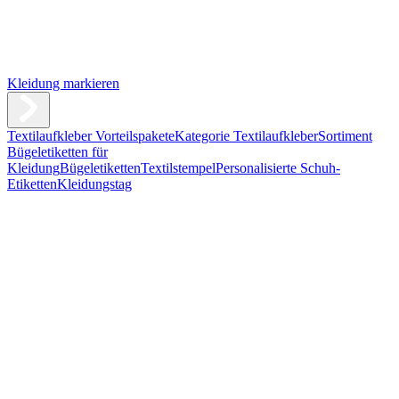
Kleidung markieren
Textilaufkleber Vorteilspakete
Kategorie Textilaufkleber
Sortiment
Bügeletiketten für
Kleidung
Bügeletiketten
Textilstempel
Personalisierte Schuh-
Etiketten
Kleidungstag