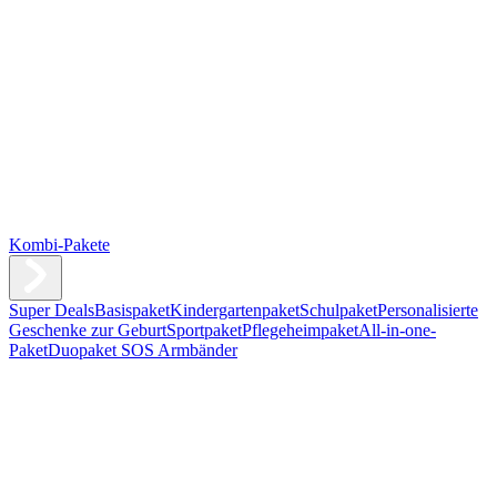
Kombi-Pakete
Super Deals
Basispaket
Kindergartenpaket
Schulpaket
Personalisierte
Geschenke zur Geburt
Sportpaket
Pflegeheimpaket
All-in-one-
Paket
Duopaket SOS Armbänder