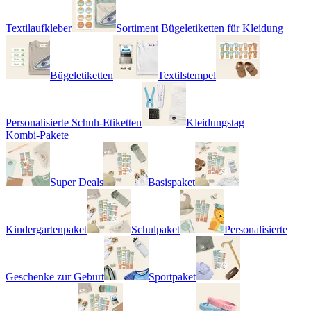
Textilaufkleber
Sortiment Bügeletiketten für Kleidung
Bügeletiketten
Textilstempel
Personalisierte Schuh-Etiketten
Kleidungstag
Kombi-Pakete
Super Deals
Basispaket
Kindergartenpaket
Schulpaket
Personalisierte
Geschenke zur Geburt
Sportpaket