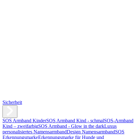
Sicherheit
SOS Armband Kinder
SOS Armband Kind - schmal
SOS-Armband
Kind – zweifarbig
SOS Armband - Glow in the dark
Luxus
personalisiertes Namensarmband
Design Namensarmband
SOS
Erkennungsmarke
Erkennungsmarke für Hunde und