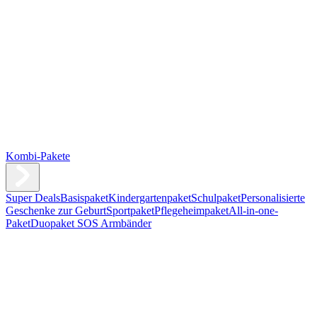
Kombi-Pakete
Super Deals
Basispaket
Kindergartenpaket
Schulpaket
Personalisierte
Geschenke zur Geburt
Sportpaket
Pflegeheimpaket
All-in-one-
Paket
Duopaket SOS Armbänder