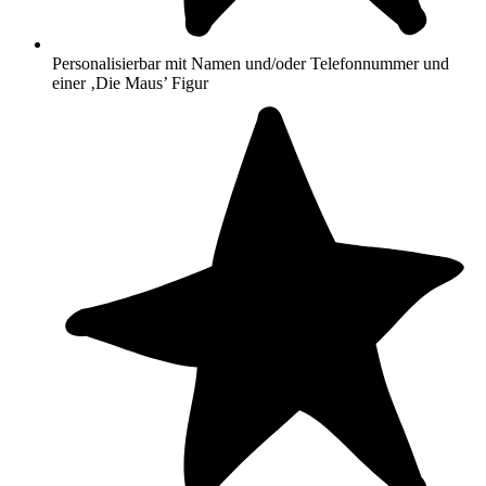
Die Sticker sind auch mikrowellen- und tiefkühlgeeignet.
Unsere Etiketten halten minimal 200 Spülgänge und bleichen nicht
aus. Vorsicht bei extremer Hitze! Bei dem heißesten Programm in
Personalisierbar mit Namen und/oder Telefonnummer und
der Spülmaschine oder beim Sterilisieren kann sich die Struktur der
einer ‚Die Maus’ Figur
Aufkleber ändern und auch die Farbe kann dann verblassen.
© I. Schmitt-Menzel / Friedrich Streich / WDR mediagroup
GmbH Die Sendung mit der Maus ® WDR