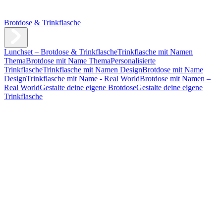
Brotdose & Trinkflasche
Lunchset – Brotdose & Trinkflasche
Trinkflasche mit Namen
Thema
Brotdose mit Name Thema
Personalisierte
Trinkflasche
Trinkflasche mit Namen Design
Brotdose mit Name
Design
Trinkflasche mit Name - Real World
Brotdose mit Namen –
Real World
Gestalte deine eigene Brotdose
Gestalte deine eigene
Trinkflasche