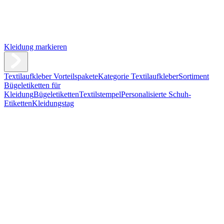
Kleidung markieren
Textilaufkleber Vorteilspakete
Kategorie Textilaufkleber
Sortiment
Bügeletiketten für
Kleidung
Bügeletiketten
Textilstempel
Personalisierte Schuh-
Etiketten
Kleidungstag