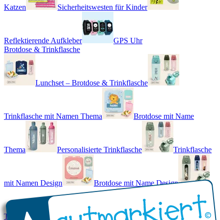
Katzen
Sicherheitswesten für Kinder
Reflektierende Aufkleber
GPS Uhr
Brotdose & Trinkflasche
Lunchset – Brotdose & Trinkflasche
Trinkflasche mit Namen Thema
Brotdose mit Name
Thema
Personalisierte Trinkflasche
Trinkflasche
mit Namen Design
Brotdose mit Name Design
Trinkflasche mit Name - Real World
Brotdose mit Namen