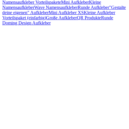
Namensaufkleber Vorteilspakete
Mini Aufkleber
Kleine
Namensaufkleber
Wave Namensaufkleber
Runde Aufkleber
"Gestalte
deine eigenen" Aufkleber
Mini Aufkleber XS
Kleine Aufkleber
Vorteilspaket (einfarbig)
Große Aufkleber
QR Produkte
Runde
Doming Design Aufkleber