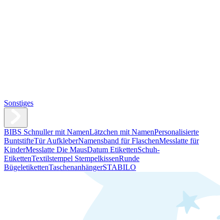
Sonstiges
BIBS Schnuller mit Namen
Lätzchen mit Namen
Personalisierte
Buntstifte
Tür Aufkleber
Namensband für Flaschen
Messlatte für
Kinder
Messlatte Die Maus
Datum Etiketten
Schuh-
Etiketten
Textilstempel Stempelkissen
Runde
Bügeletiketten
Taschenanhänger
STABILO