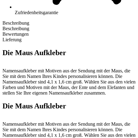
Zufriedenheitsgarantie
Beschreibung
Beschreibung
Bewertungen
Lieferung
Die Maus Aufkleber
Namensaufkleber mit Motiven aus der Sendung mit der Maus, die
Sie mit dem Namen Ihres Kindes personalisieren können. Die
Namensaufkleber sind 4,1 x 1,6 cm groß. Wählen Sie aus den vielen
Farben und Motiven mit der Maus, der Ente und dem Elefanten und
stellen Sie Ihre eigenen Namensaufkleber zusammen.
Personalisieren Sie diese ‚Die Maus‘ Namenssticker ganz einfach,
Die Maus Aufkleber
zum Beispiel mit dem Vor- und Nachnamen Ihres Kindes oder mit
dem Namen und Ihrer Telefonnummer.
Namensaufkleber mit Motiven aus der Sendung mit der Maus, die
Markieren Sie alle Dinge, die Ihr Kind mit in den Kindergarten oder
Sie mit dem Namen Ihres Kindes personalisieren können. Die
die Grundschule nimmt. Mit unseren unvergleichbaren Die Maus-
Namensaufkleber sind 4,1 x 1,6 cm groß. Wählen Sie aus den vielen
Namensaufklebern können Sie sicherstellen, dass jeder weiß,