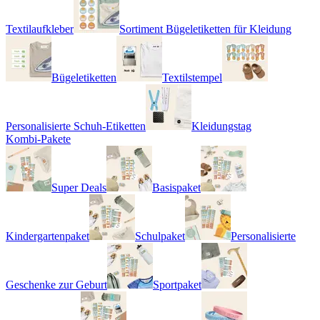
Textilaufkleber
Sortiment Bügeletiketten für Kleidung
Bügeletiketten
Textilstempel
Personalisierte Schuh-Etiketten
Kleidungstag
Kombi-Pakete
Super Deals
Basispaket
Kindergartenpaket
Schulpaket
Personalisierte
Geschenke zur Geburt
Sportpaket