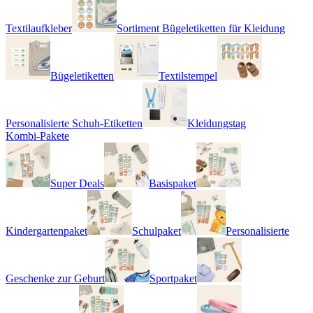
Textilaufkleber
Sortiment Bügeletiketten für Kleidung
Bügeletiketten
Textilstempel
Personalisierte Schuh-Etiketten
Kleidungstag
Kombi-Pakete
Super Deals
Basispaket
Kindergartenpaket
Schulpaket
Personalisierte
Geschenke zur Geburt
Sportpaket