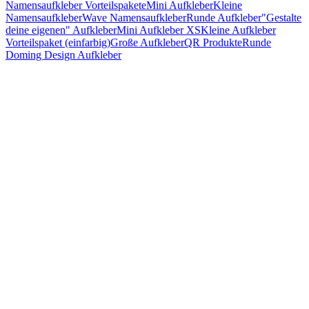
Namensaufkleber Vorteilspakete
Mini Aufkleber
Kleine
Namensaufkleber
Wave Namensaufkleber
Runde Aufkleber
"Gestalte
deine eigenen" Aufkleber
Mini Aufkleber XS
Kleine Aufkleber
Vorteilspaket (einfarbig)
Große Aufkleber
QR Produkte
Runde
Doming Design Aufkleber