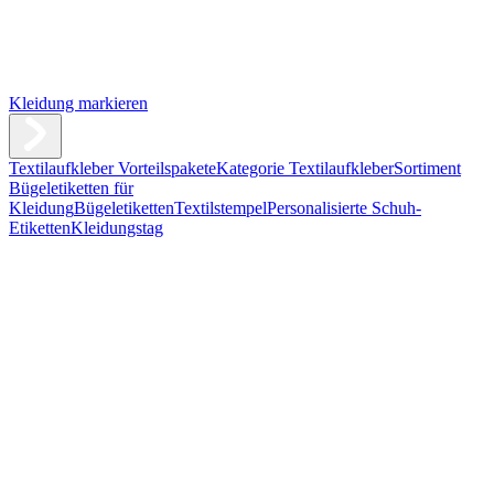
Kleidung markieren
Textilaufkleber Vorteilspakete
Kategorie Textilaufkleber
Sortiment
Bügeletiketten für
Kleidung
Bügeletiketten
Textilstempel
Personalisierte Schuh-
Etiketten
Kleidungstag