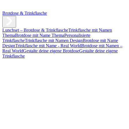
Brotdose & Trinkflasche
Lunchset – Brotdose & Trinkflasche
Trinkflasche mit Namen
Thema
Brotdose mit Name Thema
Personalisierte
Trinkflasche
Trinkflasche mit Namen Design
Brotdose mit Name
Design
Trinkflasche mit Name - Real World
Brotdose mit Namen –
Real World
Gestalte deine eigene Brotdose
Gestalte deine eigene
Trinkflasche