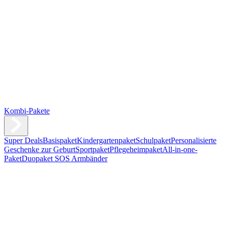
Kombi-Pakete
Super Deals
Basispaket
Kindergartenpaket
Schulpaket
Personalisierte
Geschenke zur Geburt
Sportpaket
Pflegeheimpaket
All-in-one-
Paket
Duopaket SOS Armbänder