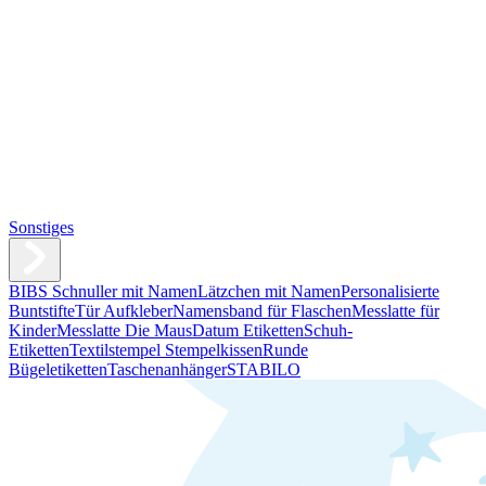
Sonstiges
BIBS Schnuller mit Namen
Lätzchen mit Namen
Personalisierte
Buntstifte
Tür Aufkleber
Namensband für Flaschen
Messlatte für
Kinder
Messlatte Die Maus
Datum Etiketten
Schuh-
Etiketten
Textilstempel Stempelkissen
Runde
Bügeletiketten
Taschenanhänger
STABILO