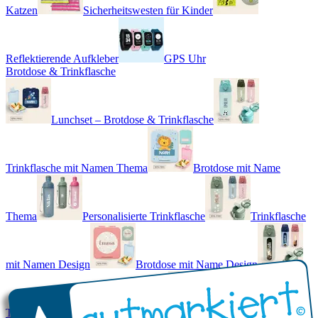
Katzen
Sicherheitswesten für Kinder
Reflektierende Aufkleber
GPS Uhr
Brotdose & Trinkflasche
Lunchset – Brotdose & Trinkflasche
Trinkflasche mit Namen Thema
Brotdose mit Name
Thema
Personalisierte Trinkflasche
Trinkflasche
mit Namen Design
Brotdose mit Name Design
Trinkflasche mit Name - Real World
Brotdose mit Namen