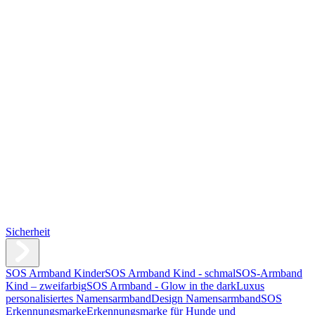
Sicherheit
SOS Armband Kinder
SOS Armband Kind - schmal
SOS-Armband
Kind – zweifarbig
SOS Armband - Glow in the dark
Luxus
personalisiertes Namensarmband
Design Namensarmband
SOS
Erkennungsmarke
Erkennungsmarke für Hunde und