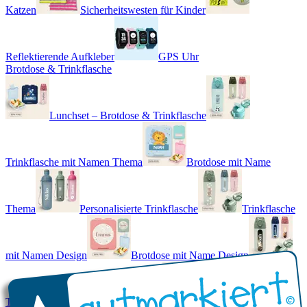
Katzen
Sicherheitswesten für Kinder
Reflektierende Aufkleber
GPS Uhr
Brotdose & Trinkflasche
Lunchset – Brotdose & Trinkflasche
Trinkflasche mit Namen Thema
Brotdose mit Name
Thema
Personalisierte Trinkflasche
Trinkflasche
mit Namen Design
Brotdose mit Name Design
Trinkflasche mit Name - Real World
Brotdose mit Namen