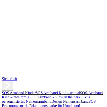
Sicherheit
SOS Armband Kinder
SOS Armband Kind - schmal
SOS-Armband
Kind – zweifarbig
SOS Armband - Glow in the dark
Luxus
personalisiertes Namensarmband
Design Namensarmband
SOS
Erkennungsmarke
Erkennungsmarke für Hunde und