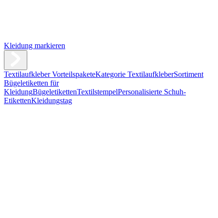
Kleidung markieren
Textilaufkleber Vorteilspakete
Kategorie Textilaufkleber
Sortiment
Bügeletiketten für
Kleidung
Bügeletiketten
Textilstempel
Personalisierte Schuh-
Etiketten
Kleidungstag