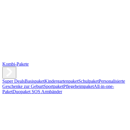
Kombi-Pakete
Super Deals
Basispaket
Kindergartenpaket
Schulpaket
Personalisierte
Geschenke zur Geburt
Sportpaket
Pflegeheimpaket
All-in-one-
Paket
Duopaket SOS Armbänder