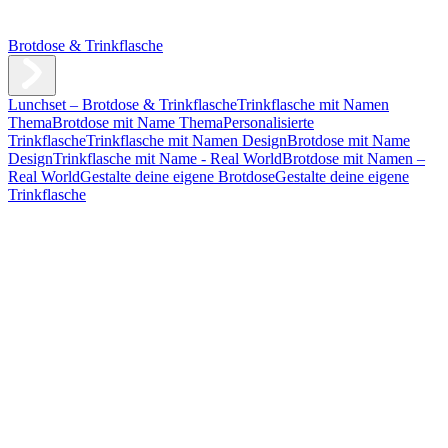
Brotdose & Trinkflasche
Lunchset – Brotdose & Trinkflasche
Trinkflasche mit Namen
Thema
Brotdose mit Name Thema
Personalisierte
Trinkflasche
Trinkflasche mit Namen Design
Brotdose mit Name
Design
Trinkflasche mit Name - Real World
Brotdose mit Namen –
Real World
Gestalte deine eigene Brotdose
Gestalte deine eigene
Trinkflasche