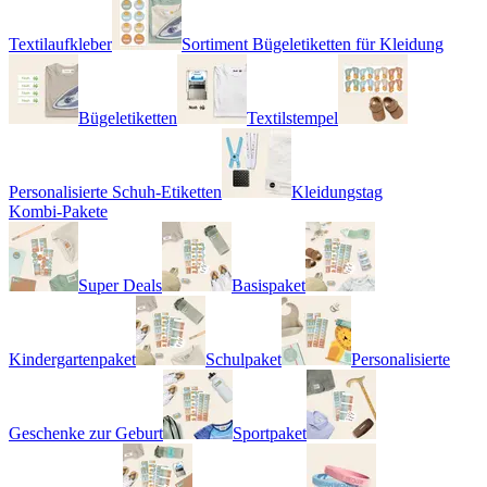
Textilaufkleber
Sortiment Bügeletiketten für Kleidung
Bügeletiketten
Textilstempel
Personalisierte Schuh-Etiketten
Kleidungstag
Kombi-Pakete
Super Deals
Basispaket
Kindergartenpaket
Schulpaket
Personalisierte
Geschenke zur Geburt
Sportpaket