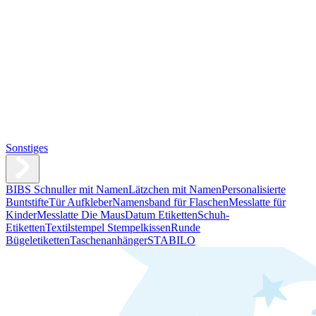
Sonstiges
BIBS Schnuller mit Namen
Lätzchen mit Namen
Personalisierte
Buntstifte
Tür Aufkleber
Namensband für Flaschen
Messlatte für
Kinder
Messlatte Die Maus
Datum Etiketten
Schuh-
Etiketten
Textilstempel Stempelkissen
Runde
Bügeletiketten
Taschenanhänger
STABILO