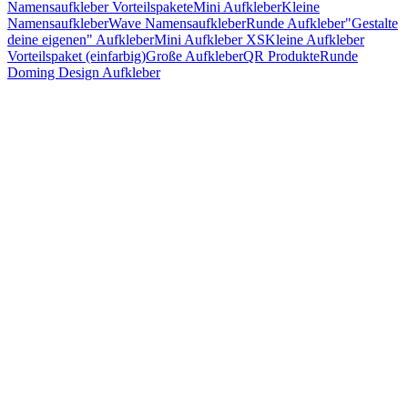
Namensaufkleber Vorteilspakete
Mini Aufkleber
Kleine
Namensaufkleber
Wave Namensaufkleber
Runde Aufkleber
"Gestalte
deine eigenen" Aufkleber
Mini Aufkleber XS
Kleine Aufkleber
Vorteilspaket (einfarbig)
Große Aufkleber
QR Produkte
Runde
Doming Design Aufkleber