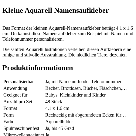
Kleine Aquarell Namensaufkleber
Das Format der kleinen Aquarell-Namensaufkleber beträgt 4,1 x 1,6
cm. Du kannst diese Namensaufkleber zum Beispiel mit Namen und
Telefonnummer personalisieren.
Die sanften Aquarellillustrationen verleihen diesen Aufklebern eine
ruhige und stilvolle Ausstrahlung. Die niedlichen Tiere, dezenten
Farben und feinen Details passen perfekt zur Atmosphäre von
Geburtskarten, Babyzimmern und Kindersachen. Dadurch sind
Produktinformationen
diese Namensaufkleber besonders beliebt bei Eltern von Babys,
Kleinkindern und jungen Kindern.
Personalisierbar
Ja, mit Name und/ oder Telefonnummer
Diese kleinen Namensaufkleber sind ideal, um Dinge zu
Anwendung
Becher, Brotdosen, Bücher, Fläschchen,
kennzeichnen, die täglich mit zur Betreuung, zur Tagesmutter, in die
Spielzeug
Geeignet für
Babys, Kleinkinder und Kinder
Kita oder zur Schule genommen werden. Klebe sie zum Beispiel auf
Anzahl pro Set
48 Stück
Brotdosen, Trinkbecher, Obstboxen, Fläschchen, Schulsachen oder
Format
4,1 x 1,6 cm
Spielzeug. So vermeidest du Verwechslungen und sorgst dafür, dass
Sachen nicht so schnell verloren gehen.
Form
Rechteckig mit abgerundeten Ecken für
bessere Haftung
Farbe
Aquarellbilder
Nicht nur die Optik ist wichtig, auch die Qualität muss stimmen.
Spülmaschinenfest
Ja, bis 45 Grad
Deshalb werden unsere Namensaufkleber aus unserem eigenen
Mikrowellengeeignet
Ja
Etikettenmaterial hergestellt. Dadurch bleiben sie lange schön und