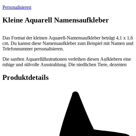
Personalisieren
Kleine Aquarell Namensaufkleber
Das Format der kleinen Aquarell-Namensaufkleber beträgt 4,1 x 1,6
cm. Du kannst diese Namensaufkleber zum Beispiel mit Namen und
Telefonnummer personalisieren.
Die sanften Aquarellillustrationen verleihen diesen Aufklebern eine
ruhige und stilvolle Ausstrahlung. Die niedlichen Tiere, dezenten
Farben und feinen Details passen perfekt zur Atmosphäre von
Geburtskarten, Babyzimmern und Kindersachen. Dadurch sind
Produktdetails
diese Namensaufkleber besonders beliebt bei Eltern von Babys,
Kleinkindern und jungen Kindern.
Diese kleinen Namensaufkleber sind ideal, um Dinge zu
kennzeichnen, die täglich mit zur Betreuung, zur Tagesmutter, in die
Kita oder zur Schule genommen werden. Klebe sie zum Beispiel auf
Brotdosen, Trinkbecher, Obstboxen, Fläschchen, Schulsachen oder
Spielzeug. So vermeidest du Verwechslungen und sorgst dafür, dass
Sachen nicht so schnell verloren gehen.
Nicht nur die Optik ist wichtig, auch die Qualität muss stimmen.