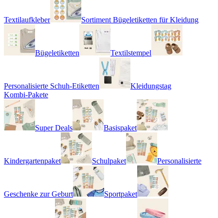
Textilaufkleber
Sortiment Bügeletiketten für Kleidung
Bügeletiketten
Textilstempel
Personalisierte Schuh-Etiketten
Kleidungstag
Kombi-Pakete
Super Deals
Basispaket
Kindergartenpaket
Schulpaket
Personalisierte
Geschenke zur Geburt
Sportpaket