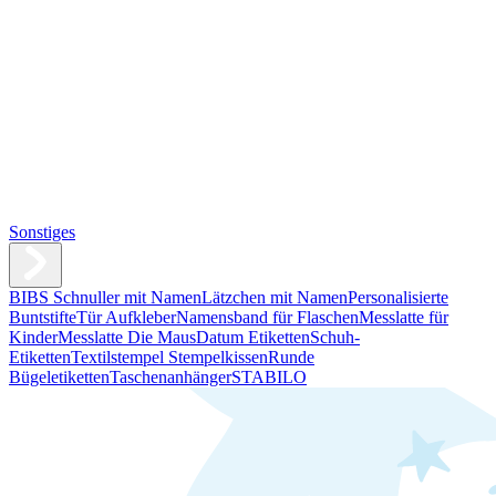
Sonstiges
BIBS Schnuller mit Namen
Lätzchen mit Namen
Personalisierte
Buntstifte
Tür Aufkleber
Namensband für Flaschen
Messlatte für
Kinder
Messlatte Die Maus
Datum Etiketten
Schuh-
Etiketten
Textilstempel Stempelkissen
Runde
Bügeletiketten
Taschenanhänger
STABILO