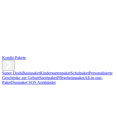
Kombi-Pakete
Super Deals
Basispaket
Kindergartenpaket
Schulpaket
Personalisierte
Geschenke zur Geburt
Sportpaket
Pflegeheimpaket
All-in-one-
Paket
Duopaket SOS Armbänder