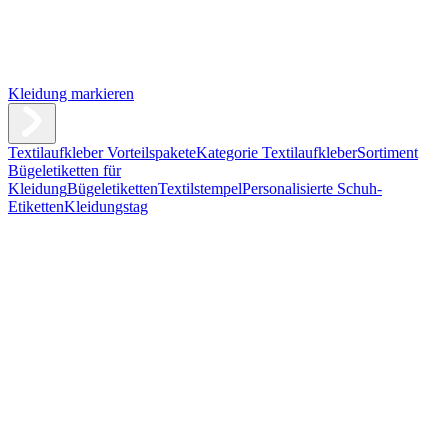
Kleidung markieren
Textilaufkleber Vorteilspakete
Kategorie Textilaufkleber
Sortiment
Bügeletiketten für
Kleidung
Bügeletiketten
Textilstempel
Personalisierte Schuh-
Etiketten
Kleidungstag