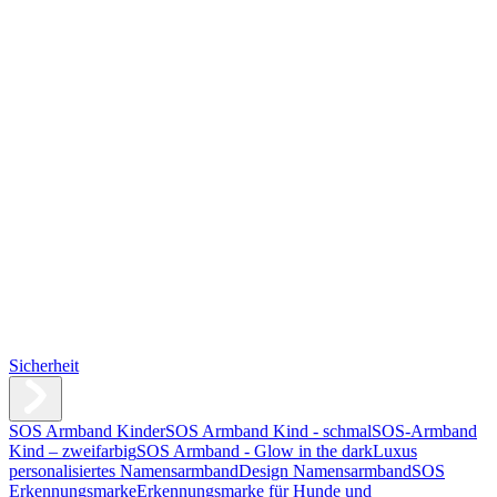
Sicherheit
SOS Armband Kinder
SOS Armband Kind - schmal
SOS-Armband
Kind – zweifarbig
SOS Armband - Glow in the dark
Luxus
personalisiertes Namensarmband
Design Namensarmband
SOS
Erkennungsmarke
Erkennungsmarke für Hunde und