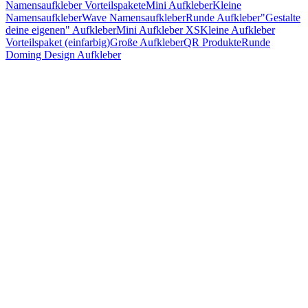
Namensaufkleber Vorteilspakete
Mini Aufkleber
Kleine
Namensaufkleber
Wave Namensaufkleber
Runde Aufkleber
"Gestalte
deine eigenen" Aufkleber
Mini Aufkleber XS
Kleine Aufkleber
Vorteilspaket (einfarbig)
Große Aufkleber
QR Produkte
Runde
Doming Design Aufkleber