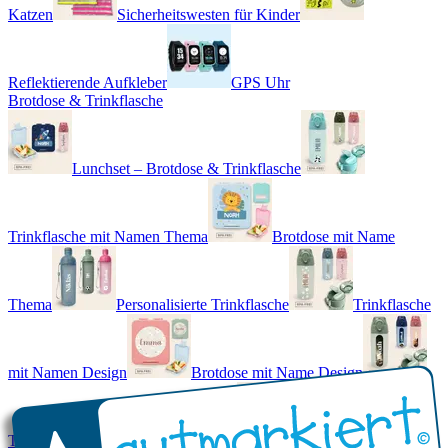
Katzen
Sicherheitswesten für Kinder
Reflektierende Aufkleber
GPS Uhr
Brotdose & Trinkflasche
Lunchset – Brotdose & Trinkflasche
Trinkflasche mit Namen Thema
Brotdose mit Name
Thema
Personalisierte Trinkflasche
Trinkflasche
mit Namen Design
Brotdose mit Name Design
Trinkflasche mit Name - Real World
Brotdose mit Namen