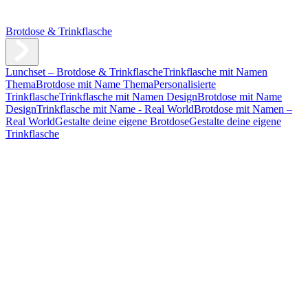
Brotdose & Trinkflasche
Lunchset – Brotdose & Trinkflasche
Trinkflasche mit Namen
Thema
Brotdose mit Name Thema
Personalisierte
Trinkflasche
Trinkflasche mit Namen Design
Brotdose mit Name
Design
Trinkflasche mit Name - Real World
Brotdose mit Namen –
Real World
Gestalte deine eigene Brotdose
Gestalte deine eigene
Trinkflasche