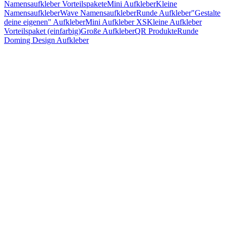
Namensaufkleber Vorteilspakete
Mini Aufkleber
Kleine
Namensaufkleber
Wave Namensaufkleber
Runde Aufkleber
"Gestalte
deine eigenen" Aufkleber
Mini Aufkleber XS
Kleine Aufkleber
Vorteilspaket (einfarbig)
Große Aufkleber
QR Produkte
Runde
Doming Design Aufkleber