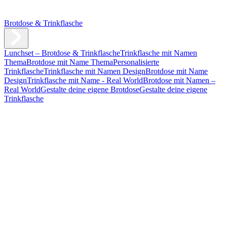
Brotdose & Trinkflasche
Lunchset – Brotdose & Trinkflasche
Trinkflasche mit Namen
Thema
Brotdose mit Name Thema
Personalisierte
Trinkflasche
Trinkflasche mit Namen Design
Brotdose mit Name
Design
Trinkflasche mit Name - Real World
Brotdose mit Namen –
Real World
Gestalte deine eigene Brotdose
Gestalte deine eigene
Trinkflasche