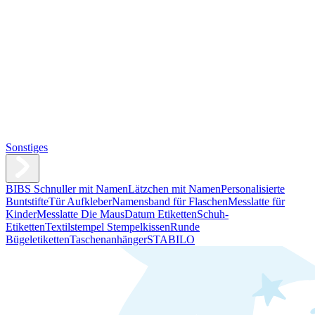
Sonstiges
BIBS Schnuller mit Namen
Lätzchen mit Namen
Personalisierte
Buntstifte
Tür Aufkleber
Namensband für Flaschen
Messlatte für
Kinder
Messlatte Die Maus
Datum Etiketten
Schuh-
Etiketten
Textilstempel Stempelkissen
Runde
Bügeletiketten
Taschenanhänger
STABILO