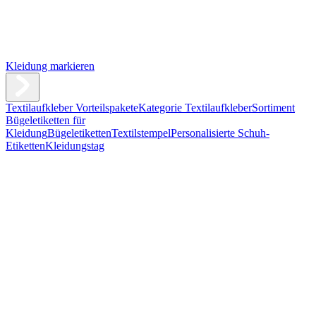
Kleidung markieren
Textilaufkleber Vorteilspakete
Kategorie Textilaufkleber
Sortiment
Bügeletiketten für
Kleidung
Bügeletiketten
Textilstempel
Personalisierte Schuh-
Etiketten
Kleidungstag