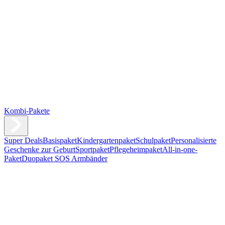
Kombi-Pakete
Super Deals
Basispaket
Kindergartenpaket
Schulpaket
Personalisierte
Geschenke zur Geburt
Sportpaket
Pflegeheimpaket
All-in-one-
Paket
Duopaket SOS Armbänder