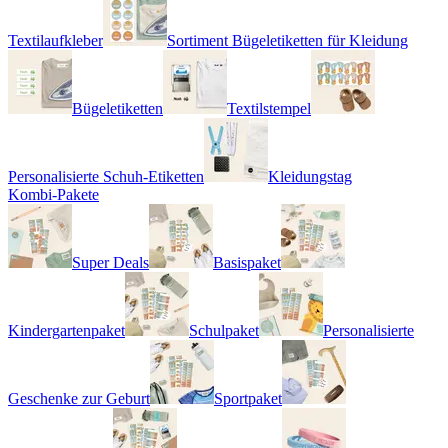
Textilaufkleber
Sortiment Bügeletiketten für Kleidung
Bügeletiketten
Textilstempel
Personalisierte Schuh-Etiketten
Kleidungstag
Kombi-Pakete
Super Deals
Basispaket
Kindergartenpaket
Schulpaket
Personalisierte
Geschenke zur Geburt
Sportpaket