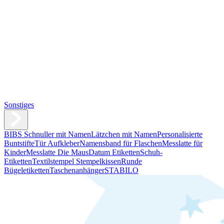
Sonstiges
BIBS Schnuller mit Namen
Lätzchen mit Namen
Personalisierte
Buntstifte
Tür Aufkleber
Namensband für Flaschen
Messlatte für
Kinder
Messlatte Die Maus
Datum Etiketten
Schuh-
Etiketten
Textilstempel Stempelkissen
Runde
Bügeletiketten
Taschenanhänger
STABILO