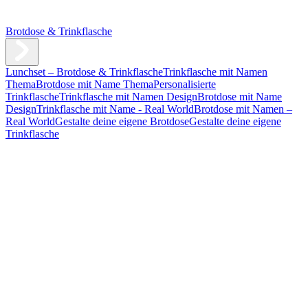
Brotdose & Trinkflasche
Lunchset – Brotdose & Trinkflasche
Trinkflasche mit Namen
Thema
Brotdose mit Name Thema
Personalisierte
Trinkflasche
Trinkflasche mit Namen Design
Brotdose mit Name
Design
Trinkflasche mit Name - Real World
Brotdose mit Namen –
Real World
Gestalte deine eigene Brotdose
Gestalte deine eigene
Trinkflasche