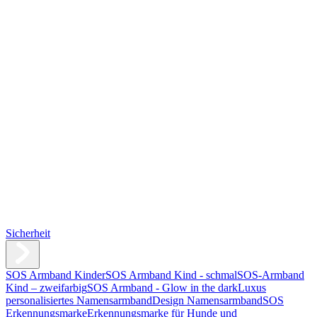
Sicherheit
SOS Armband Kinder
SOS Armband Kind - schmal
SOS-Armband
Kind – zweifarbig
SOS Armband - Glow in the dark
Luxus
personalisiertes Namensarmband
Design Namensarmband
SOS
Erkennungsmarke
Erkennungsmarke für Hunde und