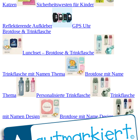
Katzen
Sicherheitswesten für Kinder
Reflektierende Aufkleber
GPS Uhr
Brotdose & Trinkflasche
Lunchset – Brotdose & Trinkflasche
Trinkflasche mit Namen Thema
Brotdose mit Name
Thema
Personalisierte Trinkflasche
Trinkflasche
mit Namen Design
Brotdose mit Name Design
Trinkflasche mit Name - Real World
Brotdose mit Namen