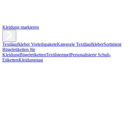
Kleidung markieren
Textilaufkleber Vorteilspakete
Kategorie Textilaufkleber
Sortiment
Bügeletiketten für
Kleidung
Bügeletiketten
Textilstempel
Personalisierte Schuh-
Etiketten
Kleidungstag